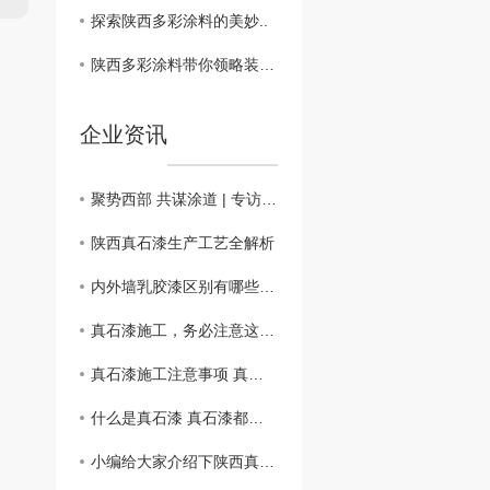
探索陕西多彩涂料的美妙..
陕西多彩涂料带你领略装饰新趋势
企业资讯
聚势西部 共谋涂道 | 专访西安石磊环保王林：以耐候绿色技术为核，借政策东风链接双循环
陕西真石漆生产工艺全解析
内外墙乳胶漆区别有哪些？墙面乳胶漆如何选购？
真石漆施工，务必注意这十点！
真石漆施工注意事项 真石漆选购指南
什么是真石漆 真石漆都有什么优点
小编给大家介绍下陕西真石漆的基本概念和真石漆的特点