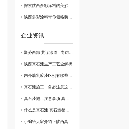
探索陕西多彩涂料的美妙..
陕西多彩涂料带你领略装饰新趋势
企业资讯
聚势西部 共谋涂道 | 专访西安石磊环保王林：以耐候绿色技术为核，借政策东风链接双循环
陕西真石漆生产工艺全解析
内外墙乳胶漆区别有哪些？墙面乳胶漆如何选购？
真石漆施工，务必注意这十点！
真石漆施工注意事项 真石漆选购指南
什么是真石漆 真石漆都有什么优点
小编给大家介绍下陕西真石漆的基本概念和真石漆的特点