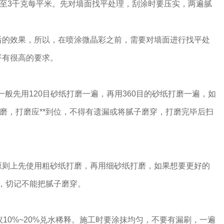
2至3千克每平米。先对墙面找平处理，刮涂时要压实，两遍腻
后的效果，所以，在喷涂微晶彩之前，需要对墙面进行找平处
平有很高的要求。
，一般先用120目砂纸打磨一遍，再用360目的砂纸打磨一遍，如
打磨，打磨应**到位，不得有遗漏或将腻子磨穿，打磨完毕后扫
原则上先使用粗砂纸打磨，再用细砂纸打磨，如果想要更好的
遍，切记不能把腻子磨穿。
议10%~20%兑水稀释。施工时要涂抹均匀，不要有漏刷，一遍