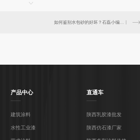
如何鉴别水包砂的好坏？石磊小编已经为大家梳理好了！
产品中心
直通车
建筑涂料
陕西乳胶漆批发
水性工业漆
陕西仿石漆厂家